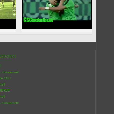
020/2021
O
& classement
 du CSC
taff
SERVE
taff
& classement