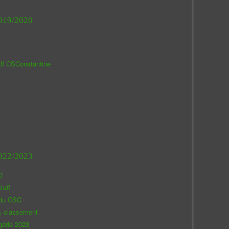
019/2020
aff CSConstantine
022/2023
O
taff
 du CSC
& classement
gérie 2023