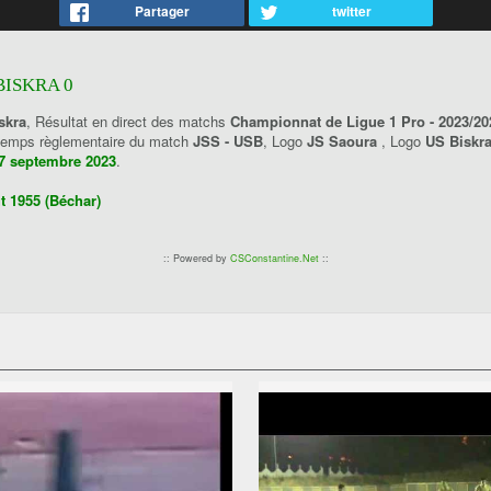
Partager
twitter
BISKRA 0
skra
, Résultat en direct des matchs
Championnat de Ligue 1 Pro - 2023/20
u temps règlementaire du match
JSS - USB
, Logo
JS Saoura
, Logo
US Biskr
7 septembre 2023
.
t 1955 (Béchar)
:: Powered by
CSConstantine.Net
::