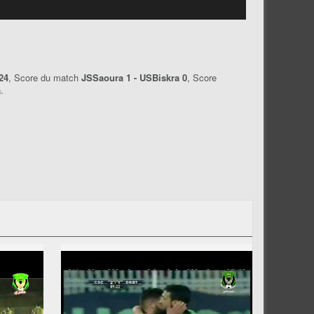
24
, Score du match
JSSaoura 1 - USBiskra 0
, Score
a
.