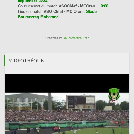
septembre 2023
.
Coup d'envoi du match
ASOChlef - MCOran
:
19:00
Lieu du match
ASO Chlef - MC Oran
:
Stade
Boumezrag Mohamed
:: Powered by
CSConstantine.Net
::
VIDÉOTHÈQUE