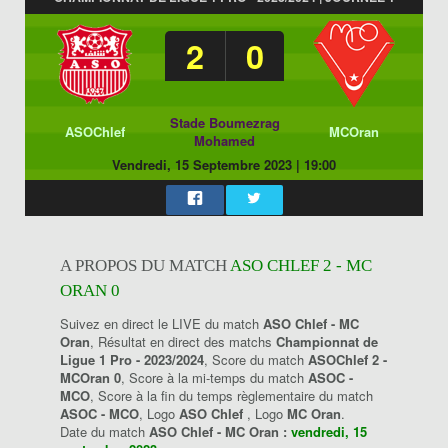
2
0
Stade Boumezrag
ASOChlef
MCOran
Mohamed
Vendredi, 15 Septembre 2023
|
19:00
A PROPOS DU MATCH
ASO CHLEF 2 - MC
ORAN 0
Suivez en direct le LIVE du match
ASO Chlef - MC
Oran
, Résultat en direct des matchs
Championnat de
Ligue 1 Pro - 2023/2024
, Score du match
ASOChlef 2 -
MCOran 0
, Score à la mi-temps du match
ASOC -
MCO
, Score à la fin du temps règlementaire du match
ASOC - MCO
, Logo
ASO Chlef
, Logo
MC Oran
.
Date du match
ASO Chlef - MC Oran :
vendredi, 15