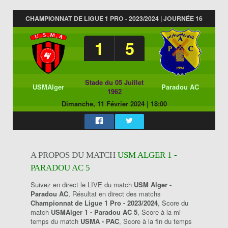
CHAMPIONNAT DE LIGUE 1 PRO - 2023/2024 | JOURNÉE 16
1
5
Stade du 05 Juillet
USMAlger
Paradou AC
1962
Dimanche, 11 Février 2024
|
18:00
A PROPOS DU MATCH
USM ALGER 1 -
PARADOU AC 5
Suivez en direct le LIVE du match
USM Alger -
Paradou AC
, Résultat en direct des matchs
Championnat de Ligue 1 Pro - 2023/2024
, Score du
match
USMAlger 1 - Paradou AC 5
, Score à la mi-
temps du match
USMA - PAC
, Score à la fin du temps