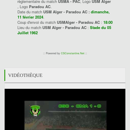
règlementaire du match
USMA - PAC
, Logo
USM Alger
, Logo
Paradou AC
.
Date du match
USM Alger - Paradou AC :
dimanche,
11 février 2024
.
Coup d'envoi du match
USMAlger - Paradou AC
:
18:00
Lieu du match
USM Alger - Paradou AC
:
Stade du 05
Juillet 1962
:: Powered by
CSConstantine.Net
::
VIDÉOTHÈQUE