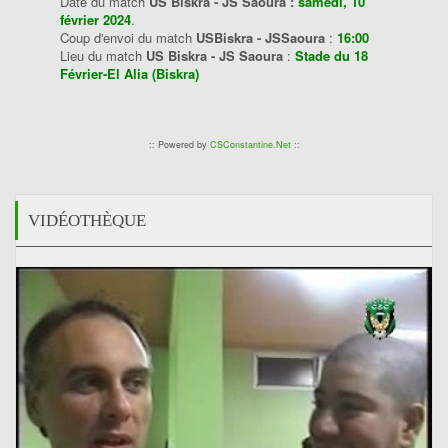
Date du match
US Biskra - JS Saoura :
samedi, 10
février 2024
.
Coup d'envoi du match
USBiskra - JSSaoura
:
16:00
Lieu du match
US Biskra - JS Saoura
:
Stade du 18
Février-El Alia (Biskra)
:: Powered by
CSConstantine.Net
::
VIDÉOTHÈQUE