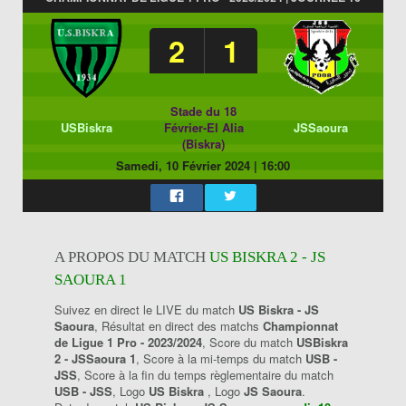
2
1
Stade du 18
USBiskra
Février-El Alia
JSSaoura
(Biskra)
Samedi, 10 Février 2024
|
16:00
A PROPOS DU MATCH
US BISKRA 2 - JS
SAOURA 1
Suivez en direct le LIVE du match
US Biskra - JS
Saoura
, Résultat en direct des matchs
Championnat
de Ligue 1 Pro - 2023/2024
, Score du match
USBiskra
2 - JSSaoura 1
, Score à la mi-temps du match
USB -
JSS
, Score à la fin du temps règlementaire du match
USB - JSS
, Logo
US Biskra
, Logo
JS Saoura
.