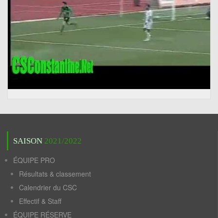
SAISON
2021/2022
ÉQUIPE PRO
Résultats & classement
Calendrier du CSC
Effectif & Staff
ÉQUIPE RÉSERVE