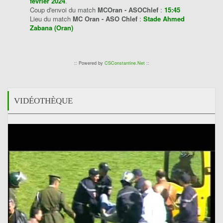
février 2024
.
Coup d'envoi du match
MCOran - ASOChlef
:
15:45
Lieu du match
MC Oran - ASO Chlef
:
Stade Ahmed
Zabana (Oran)
:: Powered by
CSConstantine.Net
::
VIDÉOTHÈQUE