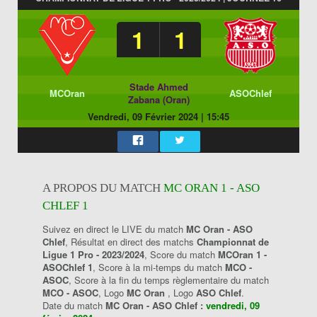
1
1
Stade Ahmed
MCOran
ASOChlef
Zabana (Oran)
Vendredi, 09 Février 2024
|
15:45
A PROPOS DU MATCH
MC ORAN 1 - ASO
CHLEF 1
Suivez en direct le LIVE du match
MC Oran - ASO
Chlef
, Résultat en direct des matchs
Championnat de
Ligue 1 Pro - 2023/2024
, Score du match
MCOran 1 -
ASOChlef 1
, Score à la mi-temps du match
MCO -
ASOC
, Score à la fin du temps règlementaire du match
MCO - ASOC
, Logo
MC Oran
, Logo
ASO Chlef
.
Date du match
MC Oran - ASO Chlef :
vendredi, 09