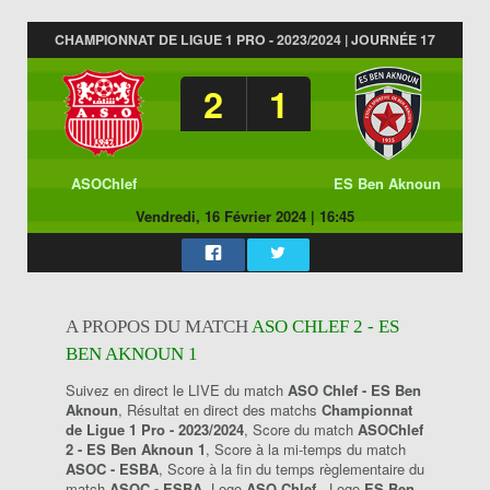
CHAMPIONNAT DE LIGUE 1 PRO - 2023/2024 | JOURNÉE 17
2
1
ASOChlef
ES Ben Aknoun
Vendredi, 16 Février 2024
|
16:45
A PROPOS DU MATCH
ASO CHLEF 2 - ES
BEN AKNOUN 1
Suivez en direct le LIVE du match
ASO Chlef - ES Ben
Aknoun
, Résultat en direct des matchs
Championnat
de Ligue 1 Pro - 2023/2024
, Score du match
ASOChlef
2 - ES Ben Aknoun 1
, Score à la mi-temps du match
ASOC - ESBA
, Score à la fin du temps règlementaire du
match
ASOC - ESBA
, Logo
ASO Chlef
, Logo
ES Ben