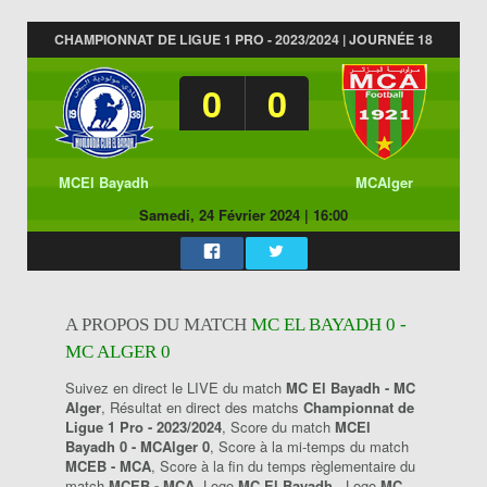
CHAMPIONNAT DE LIGUE 1 PRO - 2023/2024 | JOURNÉE 18
0
0
MCEl Bayadh
MCAlger
Samedi, 24 Février 2024
|
16:00
A PROPOS DU MATCH
MC EL BAYADH 0 -
MC ALGER 0
Suivez en direct le LIVE du match
MC El Bayadh - MC
Alger
, Résultat en direct des matchs
Championnat de
Ligue 1 Pro - 2023/2024
, Score du match
MCEl
Bayadh 0 - MCAlger 0
, Score à la mi-temps du match
MCEB - MCA
, Score à la fin du temps règlementaire du
match
MCEB - MCA
, Logo
MC El Bayadh
, Logo
MC