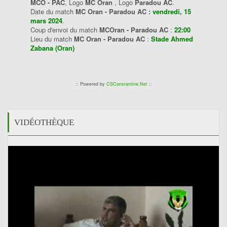
MCO - PAC
, Logo
MC Oran
, Logo
Paradou AC
.
Date du match
MC Oran - Paradou AC :
vendredi, 15
mars 2024
.
Coup d'envoi du match
MCOran - Paradou AC
:
22:00
Lieu du match
MC Oran - Paradou AC
:
Stade Ahmed
Zabana (Oran)
:: Powered by
CSConstantine.Net
::
VIDÉOTHÈQUE