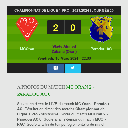
CHAMPIONNAT DE LIGUE 1 PRO - 2023/2024 | JOURNÉE 20
2
0
Stade Ahmed
MCOran
Paradou AC
Zabana (Oran)
Vendredi, 15 Mars 2024
|
22:00
A PROPOS DU MATCH
MC ORAN 2 -
PARADOU AC 0
Suivez en direct le LIVE du match
MC Oran - Paradou
AC
, Résultat en direct des matchs
Championnat de
Ligue 1 Pro - 2023/2024
, Score du match
MCOran 2 -
Paradou AC 0
, Score à la mi-temps du match
MCO -
PAC
, Score à la fin du temps règlementaire du match