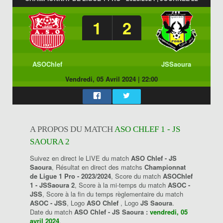
1
2
ASOChlef
JSSaoura
Vendredi, 05 Avril 2024
|
22:00
A PROPOS DU MATCH
ASO CHLEF 1 - JS
SAOURA 2
Suivez en direct le LIVE du match
ASO Chlef - JS
Saoura
, Résultat en direct des matchs
Championnat
de Ligue 1 Pro - 2023/2024
, Score du match
ASOChlef
1 - JSSaoura 2
, Score à la mi-temps du match
ASOC -
JSS
, Score à la fin du temps règlementaire du match
ASOC - JSS
, Logo
ASO Chlef
, Logo
JS Saoura
.
Date du match
ASO Chlef - JS Saoura :
vendredi, 05
avril 2024
.