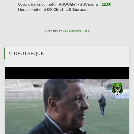
Coup d'envoi du match
ASOChlef - JSSaoura
:
22:00
Lieu du match
ASO Chlef - JS Saoura
:
:: Powered by
CSConstantine.Net
::
VIDÉOTHÈQUE