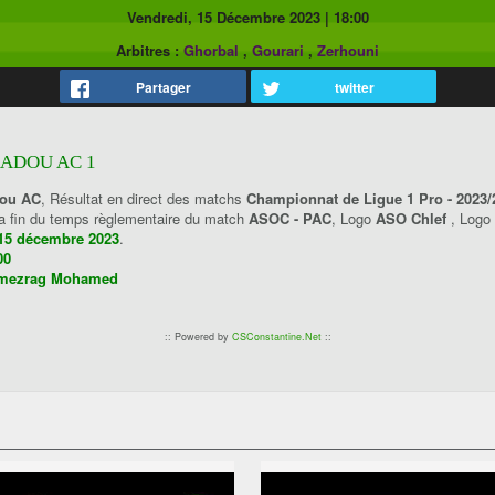
Vendredi, 15 Décembre 2023
|
18:00
Arbitres :
Ghorbal
,
Gourari
,
Zerhouni
Partager
twitter
RADOU AC 1
dou AC
, Résultat en direct des matchs
Championnat de Ligue 1 Pro - 2023/
la fin du temps règlementaire du match
ASOC - PAC
, Logo
ASO Chlef
, Logo
 15 décembre 2023
.
00
umezrag Mohamed
:: Powered by
CSConstantine.Net
::