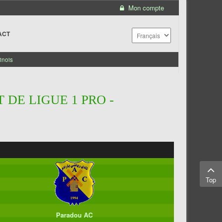
Mon compte
ACT
inois
 DE LIGUE 1 PRO -
Top
Paradou AC