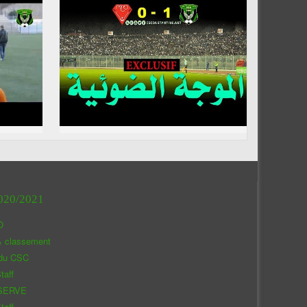
020/2021
O
& classement
 du CSC
taff
SERVE
taff