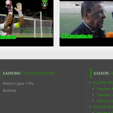
SAISONS
CSCONSTANTINE
SAISON
2
ÉQUIPE PR
Matchs Ligue 1 Pro
Résultats 
Archives
Calendrier
Effectif & S
ÉQUIPE RÉ
Effectif & S