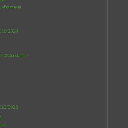
& classement
019/2020
aff CSConstantine
022/2023
O
taff