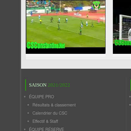
SAISON
2021/2022
ÉQUIPE PRO
Résultats & classement
Calendrier du CSC
Effectif & Staff
ÉQUIPE RÉSERVE