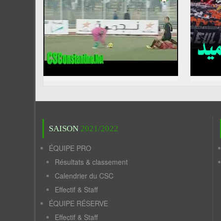
SAISON
2021/2022
ÉQUIPE PRO
Résultats & classement
Calendrier du CSC
Effectif & Staff
ÉQUIPE RÉSERVE
Effectif & Staff