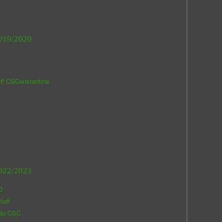
019/2020
aff CSConstantine
022/2023
O
taff
 du CSC