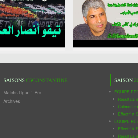
SAISONS
CSCONSTANTINE
SAISON
2
ÉQUIPE PR
Matchs Ligue 1 Pro
Résultats 
Archives
Calendrier
Effectif & S
ÉQUIPE RÉ
Effectif & S
Résultats 