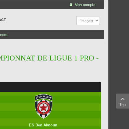
Mon compte
ACT
inois
PIONNAT DE LIGUE 1 PRO -
Top
ES Ben Aknoun