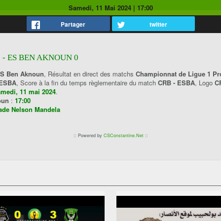
Samedi, 11 Mai 2024
|
17:00
Partager
twitter
 - ES BEN AKNOUN 0
ES Ben Aknoun
, Résultat en direct des matchs
Championnat de Ligue 1 Pro
 ESBA
, Score à la fin du temps règlementaire du match
CRB - ESBA
, Logo
C
amedi, 11 mai 2024
.
noun
:
17:00
ade Nelson Mandela
:: Powered by
CSConstantine.Net
::