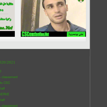
020/2021
O
& classement
 du CSC
taff
SERVE
taff
& classement