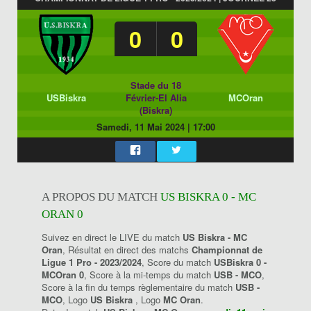
0
0
Stade du 18
USBiskra
Février-El Alia
MCOran
(Biskra)
Samedi, 11 Mai 2024
|
17:00
A PROPOS DU MATCH
US BISKRA 0 - MC
ORAN 0
Suivez en direct le LIVE du match
US Biskra - MC
Oran
, Résultat en direct des matchs
Championnat de
Ligue 1 Pro - 2023/2024
, Score du match
USBiskra 0 -
MCOran 0
, Score à la mi-temps du match
USB - MCO
,
Score à la fin du temps règlementaire du match
USB -
MCO
, Logo
US Biskra
, Logo
MC Oran
.