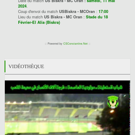
Date du match
US Biskra - MC Oran :
samedi, 11 mai
2024
.
Coup d'envoi du match
USBiskra - MCOran
:
17:00
Lieu du match
US Biskra - MC Oran
:
Stade du 18
Février-El Alia (Biskra)
:: Powered by
CSConstantine.Net
::
VIDÉOTHÈQUE