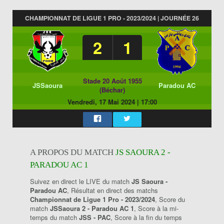
CHAMPIONNAT DE LIGUE 1 PRO - 2023/2024 | JOURNÉE 26
2
1
Stade 20 Août 1955
JSSaoura
Paradou AC
(Béchar)
Vendredi, 17 Mai 2024
|
17:00
A PROPOS DU MATCH
JS SAOURA 2 -
PARADOU AC 1
Suivez en direct le LIVE du match
JS Saoura -
Paradou AC
, Résultat en direct des matchs
Championnat de Ligue 1 Pro - 2023/2024
, Score du
match
JSSaoura 2 - Paradou AC 1
, Score à la mi-
temps du match
JSS - PAC
, Score à la fin du temps