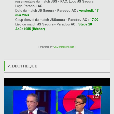
règlementaire du match
JSS - PAC
, Logo
JS Saoura
,
Logo
Paradou AC
.
Date du match
JS Saoura - Paradou AC :
vendredi, 17
mai 2024
.
Coup d'envoi du match
JSSaoura - Paradou AC
:
17:00
Lieu du match
JS Saoura - Paradou AC
:
Stade 20
Août 1955 (Béchar)
:: Powered by
CSConstantine.Net
::
VIDÉOTHÈQUE