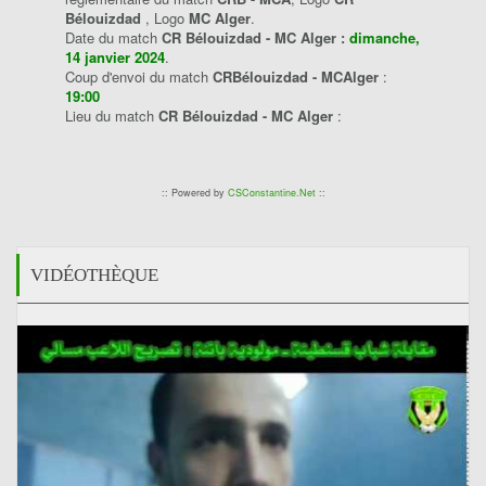
Bélouizdad
, Logo
MC Alger
.
Date du match
CR Bélouizdad - MC Alger :
dimanche,
14 janvier 2024
.
Coup d'envoi du match
CRBélouizdad - MCAlger
:
19:00
Lieu du match
CR Bélouizdad - MC Alger
:
:: Powered by
CSConstantine.Net
::
VIDÉOTHÈQUE