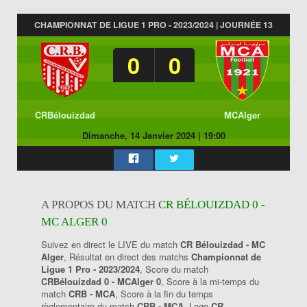
CHAMPIONNAT DE LIGUE 1 PRO - 2023/2024 | JOURNÉE 13
0
0
CRBélouizdad
MCAlger
Dimanche, 14 Janvier 2024
|
19:00
A PROPOS DU MATCH
CR BÉLOUIZDAD 0 -
MC ALGER 0
Suivez en direct le LIVE du match
CR Bélouizdad - MC
Alger
, Résultat en direct des matchs
Championnat de
Ligue 1 Pro - 2023/2024
, Score du match
CRBélouizdad 0 - MCAlger 0
, Score à la mi-temps du
match
CRB - MCA
, Score à la fin du temps
règlementaire du match
CRB - MCA
, Logo
CR