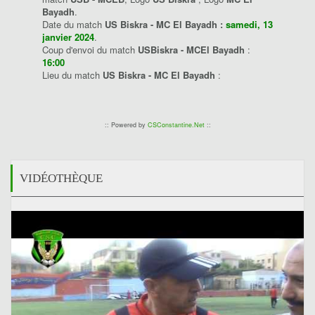
Bayadh
.
Date du match
US Biskra - MC El Bayadh :
samedi, 13
janvier 2024
.
Coup d'envoi du match
USBiskra - MCEl Bayadh
:
16:00
Lieu du match
US Biskra - MC El Bayadh
:
:: Powered by
CSConstantine.Net
::
VIDÉOTHÈQUE