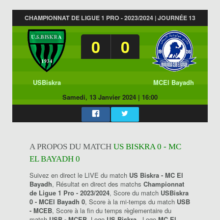
CHAMPIONNAT DE LIGUE 1 PRO - 2023/2024 | JOURNÉE 13
0
0
USBiskra
MCEl Bayadh
Samedi, 13 Janvier 2024
|
16:00
A PROPOS DU MATCH
US BISKRA 0 - MC
EL BAYADH 0
Suivez en direct le LIVE du match
US Biskra - MC El
Bayadh
, Résultat en direct des matchs
Championnat
de Ligue 1 Pro - 2023/2024
, Score du match
USBiskra
0 - MCEl Bayadh 0
, Score à la mi-temps du match
USB
- MCEB
, Score à la fin du temps règlementaire du
match
USB - MCEB
, Logo
US Biskra
, Logo
MC El