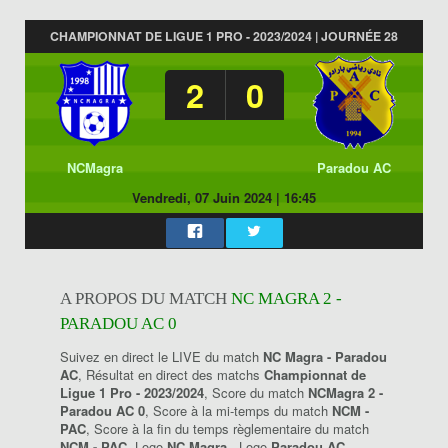
CHAMPIONNAT DE LIGUE 1 PRO - 2023/2024 | JOURNÉE 28
2
0
NCMagra
Paradou AC
Vendredi, 07 Juin 2024
|
16:45
A PROPOS DU MATCH
NC MAGRA 2 -
PARADOU AC 0
Suivez en direct le LIVE du match
NC Magra - Paradou
AC
, Résultat en direct des matchs
Championnat de
Ligue 1 Pro - 2023/2024
, Score du match
NCMagra 2 -
Paradou AC 0
, Score à la mi-temps du match
NCM -
PAC
, Score à la fin du temps règlementaire du match
NCM - PAC
, Logo
NC Magra
, Logo
Paradou AC
.