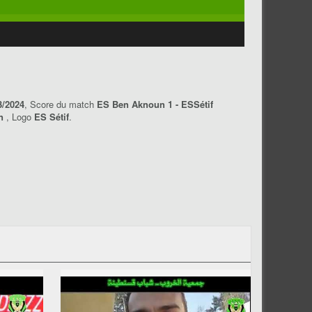
3/2024
, Score du match
ES Ben Aknoun 1 - ESSétif
un
, Logo
ES Sétif
.