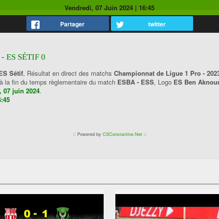
Vendredi, 07 Juin 2024
|
16:45
Partager
twitter
 ES SÉTIF 0
ES Sétif
, Résultat en direct des matchs
Championnat de Ligue 1 Pro - 202
 à la fin du temps règlementaire du match
ESBA - ESS
, Logo
ES Ben Akno
, 07 juin 2024
.
6:45
:: Powered by
CSConstantine.Net
::