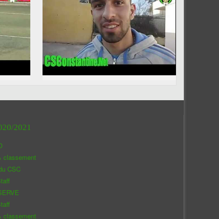
020/2021
O
& classement
 du CSC
taff
SERVE
taff
& classement