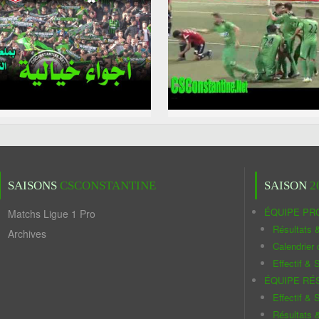
SAISONS
CSCONSTANTINE
SAISON
2
ÉQUIPE PR
Matchs Ligue 1 Pro
Résultats 
Archives
Calendrier
Effectif & S
ÉQUIPE RÉ
Effectif & S
Résultats 