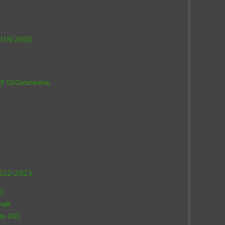
019/2020
aff CSConstantine
022/2023
O
taff
 du CSC