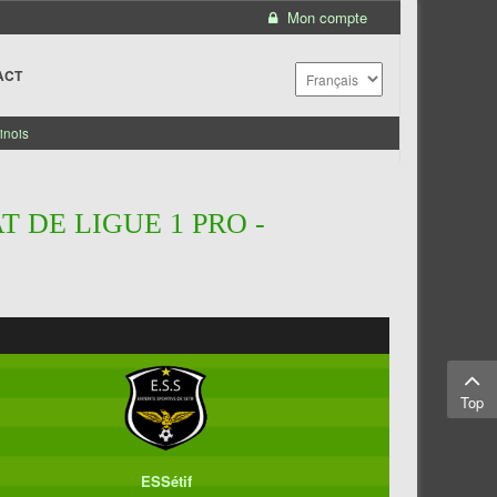
Mon compte
ACT
inois
 DE LIGUE 1 PRO -
Top
ESSétif