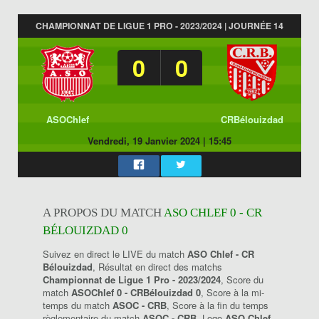
CHAMPIONNAT DE LIGUE 1 PRO - 2023/2024 | JOURNÉE 14
0
0
ASOChlef
CRBélouizdad
Vendredi, 19 Janvier 2024
|
15:45
A PROPOS DU MATCH
ASO CHLEF 0 - CR
BÉLOUIZDAD 0
Suivez en direct le LIVE du match
ASO Chlef - CR
Bélouizdad
, Résultat en direct des matchs
Championnat de Ligue 1 Pro - 2023/2024
, Score du
match
ASOChlef 0 - CRBélouizdad 0
, Score à la mi-
temps du match
ASOC - CRB
, Score à la fin du temps
règlementaire du match
ASOC - CRB
, Logo
ASO Chlef
,