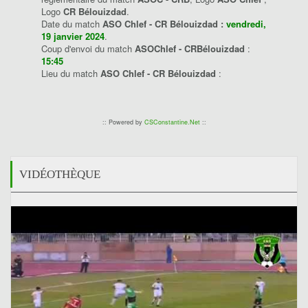
Logo
CR Bélouizdad
.
Date du match
ASO Chlef - CR Bélouizdad :
vendredi,
19 janvier 2024
.
Coup d'envoi du match
ASOChlef - CRBélouizdad
:
15:45
Lieu du match
ASO Chlef - CR Bélouizdad
:
:: Powered by
CSConstantine.Net
::
VIDÉOTHÈQUE