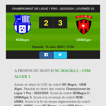
CHAMPIONNAT DE LIGUE 1 PRO - 2023/2024 | JOURNÉE 30
2
3
NCMagra
USMAlger
Samedi, 15 Juin 2024
|
17:00
A PROPOS DU MATCH
NC MAGRA 2 - USM
ALGER 3
Suivez en direct le LIVE du match
NC Magra - USM
Alger
, Résultat en direct des matchs
Championnat de
Ligue 1 Pro - 2023/2024
, Score du match
NCMagra 2 -
USMAlger 3
, Score à la mi-temps du match
NCM -
USMA
, Score à la fin du temps règlementaire du match
NCM - USMA
, Logo
NC Magra
, Logo
USM Alger
.