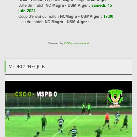
Date du match
NC Magra - USM Alger :
samedi, 15
juin 2024
.
Coup d'envoi du match
NCMagra - USMAlger
:
17:00
Lieu du match
NC Magra - USM Alger
:
:: Powered by
CSConstantine.Net
::
VIDÉOTHÈQUE