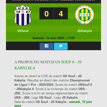
0
4
USSouf
JSKabylie
Samedi, 15 Juin 2024
|
17:00
A PROPOS DU MATCH
US SOUF 0 - JS
KABYLIE 4
Suivez en direct le LIVE du match
US Souf - JS
Kabylie
, Résultat en direct des matchs
Championnat
de Ligue 1 Pro - 2023/2024
, Score du match
USSouf 0
- JSKabylie 4
, Score à la mi-temps du match
USS -
JSK
, Score à la fin du temps règlementaire du match
USS - JSK
, Logo
US Souf
, Logo
JS Kabylie
.
Date du match
US Souf - JS Kabylie :
samedi, 15 juin
2024
.