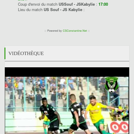
Coup d'envoi du match
USSouf - JSKabylie
:
17:00
Lieu du match
US Souf - JS Kabylie
:
:: Powered by
CSConstantine.Net
::
VIDÉOTHÈQUE