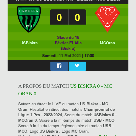
0
0
Stade du 18
USBiskra
Février-El Alia
MCOran
(Biskra)
Samedi, 11 Mai 2024
|
17:00
A PROPOS DU MATCH
US BISKRA 0 - MC
ORAN 0
Suivez en direct le LIVE du match
US Biskra - MC
Oran
, Résultat en direct des matchs
Championnat de
Ligue 1 Pro - 2023/2024
, Score du match
USBiskra 0 -
MCOran 0
, Score à la mi-temps du match
USB - MCO
,
Score à la fin du temps règlementaire du match
USB -
MCO
, Logo
US Biskra
, Logo
MC Oran
.