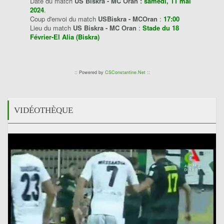
Date du match
US Biskra - MC Oran :
samedi, 11 mai
2024
.
Coup d'envoi du match
USBiskra - MCOran
:
17:00
Lieu du match
US Biskra - MC Oran
:
Stade du 18
Février-El Alia (Biskra)
:: Powered by
CSConstantine.Net
::
VIDÉOTHÈQUE