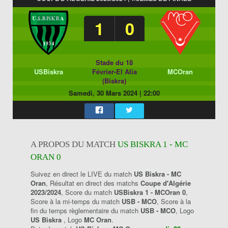
1
0
Stade du 18
USBiskra
Février-El Alia
MCOran
(Biskra)
Samedi, 30 Mars 2024
|
22:00
A PROPOS DU MATCH
US BISKRA 1 - MC
ORAN 0
Suivez en direct le LIVE du match
US Biskra - MC
Oran
, Résultat en direct des matchs
Coupe d'Algérie
2023/2024
, Score du match
USBiskra 1 - MCOran 0
,
Score à la mi-temps du match
USB - MCO
, Score à la
fin du temps règlementaire du match
USB - MCO
, Logo
US Biskra
, Logo
MC Oran
.