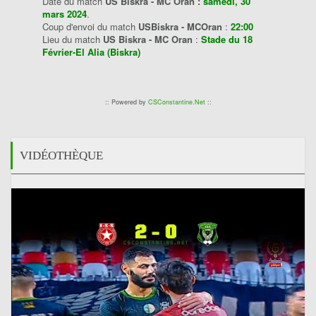
Date du match
US Biskra - MC Oran :
samedi, 30
mars 2024
.
Coup d'envoi du match
USBiskra - MCOran
:
22:00
Lieu du match
US Biskra - MC Oran
:
Stade du 18
Février-El Alia (Biskra)
:: Powered by
CSConstantine.Net
::
VIDÉOTHÈQUE