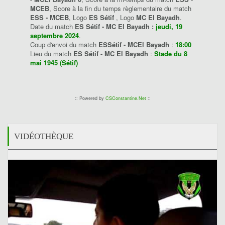
MCEB
, Score à la fin du temps règlementaire du match
ESS - MCEB
, Logo
ES Sétif
, Logo
MC El Bayadh
.
Date du match
ES Sétif - MC El Bayadh :
jeudi, 19
septembre 2024
.
Coup d'envoi du match
ESSétif - MCEl Bayadh
:
18:00
Lieu du match
ES Sétif - MC El Bayadh
:
Stade du 8
mai 1945 (Sétif)
:: Powered by
CSConstantine.Net
::
VIDÉOTHÈQUE