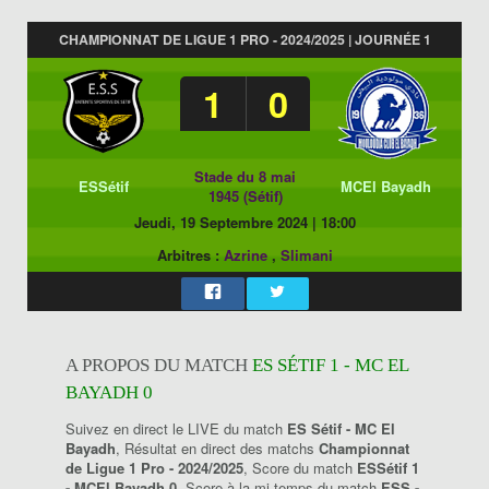
CHAMPIONNAT DE LIGUE 1 PRO - 2024/2025 | JOURNÉE 1
1
0
Stade du 8 mai
ESSétif
MCEl Bayadh
1945 (Sétif)
Jeudi, 19 Septembre 2024
|
18:00
Arbitres :
Azrine
,
Slimani
A PROPOS DU MATCH
ES SÉTIF 1 - MC EL
BAYADH 0
Suivez en direct le LIVE du match
ES Sétif - MC El
Bayadh
, Résultat en direct des matchs
Championnat
de Ligue 1 Pro - 2024/2025
, Score du match
ESSétif 1
- MCEl Bayadh 0
, Score à la mi-temps du match
ESS -