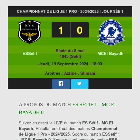
CHAMPIONNAT DE LIGUE 1 PRO - 2024/2025 | JOURNÉE 1
1
0
Stade du 8 mai
ESSétif
MCEl Bayadh
1945 (Sétif)
Jeudi, 19 Septembre 2024
|
18:00
Arbitres :
Azrine
,
Slimani
A PROPOS DU MATCH
ES SÉTIF 1 - MC EL
BAYADH 0
Suivez en direct le LIVE du match
ES Sétif - MC El
Bayadh
, Résultat en direct des matchs
Championnat
de Ligue 1 Pro - 2024/2025
, Score du match
ESSétif 1
- MCEl Bayadh 0
, Score à la mi-temps du match
ESS -