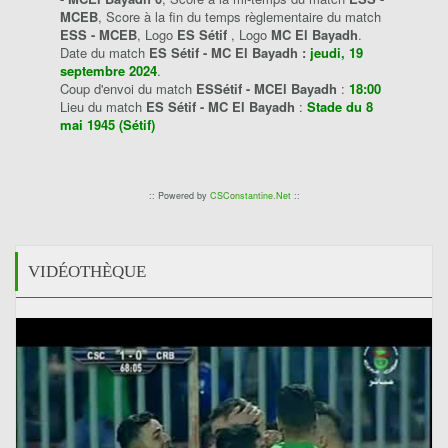
MCEB
, Score à la fin du temps règlementaire du match
ESS - MCEB
, Logo
ES Sétif
, Logo
MC El Bayadh
.
Date du match
ES Sétif - MC El Bayadh :
jeudi, 19
septembre 2024
.
Coup d'envoi du match
ESSétif - MCEl Bayadh
:
18:00
Lieu du match
ES Sétif - MC El Bayadh
:
Stade du 8
mai 1945 (Sétif)
:: Powered by
CSConstantine.Net
::
VIDÉOTHÈQUE