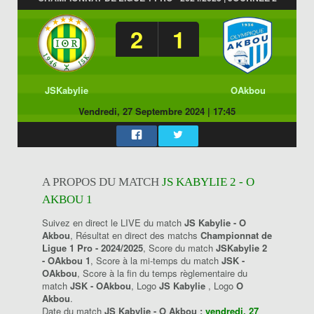
2
1
JSKabylie
OAkbou
Vendredi, 27 Septembre 2024
|
17:45
A PROPOS DU MATCH
JS KABYLIE 2 - O
AKBOU 1
Suivez en direct le LIVE du match
JS Kabylie - O
Akbou
, Résultat en direct des matchs
Championnat de
Ligue 1 Pro - 2024/2025
, Score du match
JSKabylie 2
- OAkbou 1
, Score à la mi-temps du match
JSK -
OAkbou
, Score à la fin du temps règlementaire du
match
JSK - OAkbou
, Logo
JS Kabylie
, Logo
O
Akbou
.
Date du match
JS Kabylie - O Akbou :
vendredi, 27