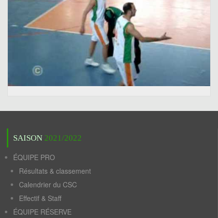
SAISON
2021/2022
ÉQUIPE PRO
Résultats & classement
Calendrier du CSC
Effectif & Staff
ÉQUIPE RÉSERVE