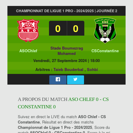
CHAMPIONNAT DE LIGUE 1 PRO - 2024/2025 | JOURNÉE 2
0
0
Stade Boumezrag
ASOChlef
CSConstantine
Mohamed
Vendredi, 27 Septembre 2024
|
18:00
Arbitres :
Taieb Bouderbal
,
Sohbi
A PROPOS DU MATCH
ASO CHLEF 0 - CS
CONSTANTINE 0
Suivez en direct le LIVE du match
ASO Chlef - CS
Constantine
, Résultat en direct des matchs
Championnat de Ligue 1 Pro - 2024/2025
, Score du
match
ASOChlef 0 - CSConstantine 0
, Score à la mi-