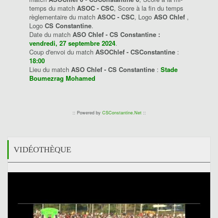
temps du match
ASOC - CSC
, Score à la fin du temps
règlementaire du match
ASOC - CSC
, Logo
ASO Chlef
,
Logo
CS Constantine
.
Date du match
ASO Chlef - CS Constantine :
vendredi, 27 septembre 2024
.
Coup d'envoi du match
ASOChlef - CSConstantine
:
18:00
Lieu du match
ASO Chlef - CS Constantine
:
Stade
Boumezrag Mohamed
:: Powered by
CSConstantine.Net
::
VIDÉOTHÈQUE