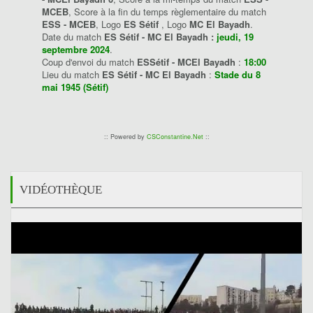
MCEB
, Score à la fin du temps règlementaire du match
ESS - MCEB
, Logo
ES Sétif
, Logo
MC El Bayadh
.
Date du match
ES Sétif - MC El Bayadh :
jeudi, 19
septembre 2024
.
Coup d'envoi du match
ESSétif - MCEl Bayadh
:
18:00
Lieu du match
ES Sétif - MC El Bayadh
:
Stade du 8
mai 1945 (Sétif)
:: Powered by
CSConstantine.Net
::
VIDÉOTHÈQUE