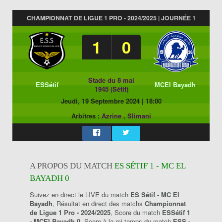
CHAMPIONNAT DE LIGUE 1 PRO - 2024/2025 | JOURNÉE 1
1
0
Stade du 8 mai
ESSétif
MCEl Bayadh
1945 (Sétif)
Jeudi, 19 Septembre 2024
|
18:00
Arbitres :
Azrine
,
Slimani
A PROPOS DU MATCH
ES SÉTIF 1 - MC EL
BAYADH 0
Suivez en direct le LIVE du match
ES Sétif - MC El
Bayadh
, Résultat en direct des matchs
Championnat
de Ligue 1 Pro - 2024/2025
, Score du match
ESSétif 1
- MCEl Bayadh 0
, Score à la mi-temps du match
ESS -