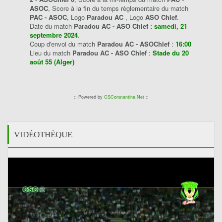
ASOC
, Score à la fin du temps règlementaire du match
PAC - ASOC
, Logo
Paradou AC
, Logo
ASO Chlef
.
Date du match
Paradou AC - ASO Chlef :
samedi, 21
septembre 2024
.
Coup d'envoi du match
Paradou AC - ASOChlef
:
16:00
Lieu du match
Paradou AC - ASO Chlef
:
Stade du 20
août 55 (Alger)
:: Powered by
CSConstantine.Net
::
VIDÉOTHÈQUE