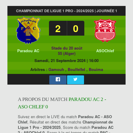
CHAMPIONNAT DE LIGUE 1 PRO - 2024/2025 | JOURNÉE 1
2
0
Stade du 20 août
Paradou AC
ASOChlef
55 (Alger)
Samedi, 21 Septembre 2024
|
16:00
Arbitres :
Gamouh
,
Boulfelfel
,
Bouima
A PROPOS DU MATCH
PARADOU AC 2 -
ASO CHLEF 0
Suivez en direct le LIVE du match
Paradou AC - ASO
Chlef
, Résultat en direct des matchs
Championnat de
Ligue 1 Pro - 2024/2025
, Score du match
Paradou AC
2 - ASOChlef 0
, Score à la mi-temps du match
PAC -