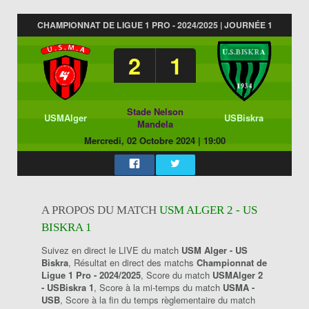
CHAMPIONNAT DE LIGUE 1 PRO - 2024/2025 | JOURNÉE 1
2
1
Stade Nelson
USMAlger
USBiskra
Mandela
Mercredi, 02 Octobre 2024
|
19:00
A PROPOS DU MATCH
USM ALGER 2 - US
BISKRA 1
Suivez en direct le LIVE du match
USM Alger - US
Biskra
, Résultat en direct des matchs
Championnat de
Ligue 1 Pro - 2024/2025
, Score du match
USMAlger 2
- USBiskra 1
, Score à la mi-temps du match
USMA -
USB
, Score à la fin du temps règlementaire du match