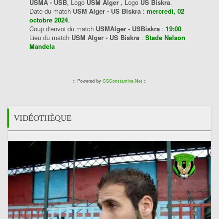
USMA - USB
, Logo
USM Alger
, Logo
US Biskra
.
Date du match
USM Alger - US Biskra :
mercredi, 02
octobre 2024
.
Coup d'envoi du match
USMAlger - USBiskra
:
19:00
Lieu du match
USM Alger - US Biskra
:
Stade Nelson
Mandela
:: Powered by
CSConstantine.Net
::
VIDÉOTHÈQUE