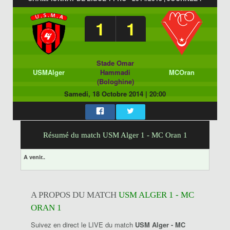
1
1
Stade Omar
USMAlger
Hammadi
MCOran
(Bologhine)
Samedi, 18 Octobre 2014
|
20:00
Résumé du match USM Alger 1 - MC Oran 1
A venir..
A PROPOS DU MATCH
USM ALGER 1 - MC
ORAN 1
Suivez en direct le LIVE du match
USM Alger - MC