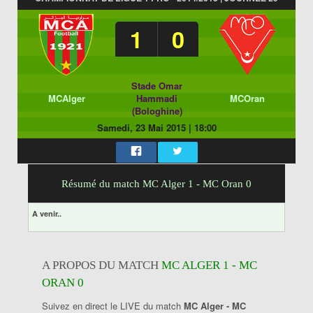
1
0
Stade Omar
MCAlger
Hammadi
MCOran
(Bologhine)
Samedi, 23 Mai 2015
|
18:00
Résumé du match MC Alger 1 - MC Oran 0
A venir..
A PROPOS DU MATCH
MC ALGER 1 - MC
ORAN 0
Suivez en direct le LIVE du match
MC Alger - MC