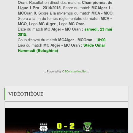
Oran
, Résultat en direct des matchs
Championnat de
Ligue 1 Pro - 2014/2015
, Score du match
MCAlger 1 -
MCOran 0
, Score à la mi-temps du match
MCA - MCO
,
Score à la fin du temps règlementaire du match
MCA -
MCO
, Logo
MC Alger
, Logo
MC Oran
.
Date du match
MC Alger - MC Oran :
samedi, 23 mai
2015
.
Coup d'envoi du match
MCAlger - MCOran
:
18:00
Lieu du match
MC Alger - MC Oran
:
Stade Omar
Hammadi (Bologhine)
:: Powered by
CSConstantine.Net
::
VIDÉOTHÈQUE