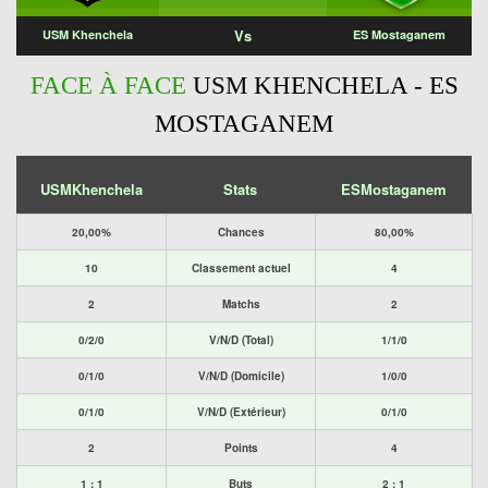
Vs
USM Khenchela
ES Mostaganem
FACE À FACE
USM KHENCHELA - ES
MOSTAGANEM
USMKhenchela
Stats
ESMostaganem
20,00%
Chances
80,00%
10
Classement actuel
4
2
Matchs
2
0/2/0
V/N/D (Total)
1/1/0
0/1/0
V/N/D (Domicile)
1/0/0
0/1/0
V/N/D (Extérieur)
0/1/0
2
Points
4
1 : 1
Buts
2 : 1