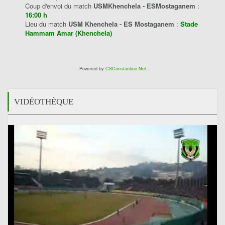
Coup d'envoi du match
USMKhenchela - ESMostaganem
:
16:00 h
Lieu du match
USM Khenchela - ES Mostaganem
:
Stade
Hammam Amar (Khenchela)
:: Powered by
CSConstantine.Net
::
VIDÉOTHÈQUE