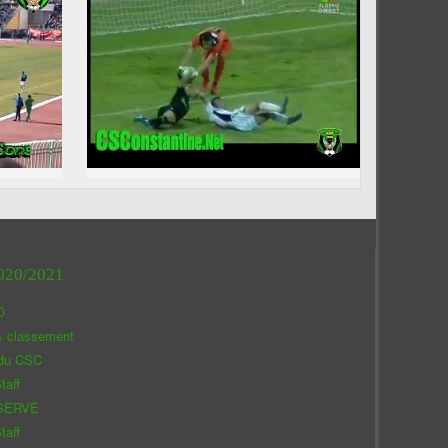
020/2021
O
& classement
 du CSC
taff
SERVE
taff