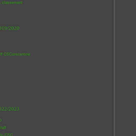
& classement
019/2020
aff CSConstantine
022/2023
O
taff
 du CSC