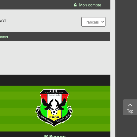
Mon compte
ACT
inois
Top
JS Saoura