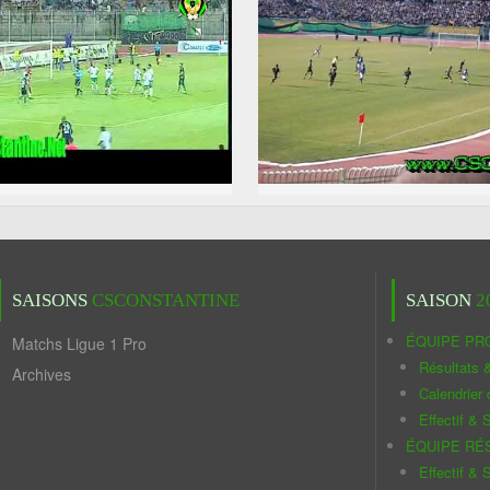
SAISONS
CSCONSTANTINE
SAISON
2
ÉQUIPE PR
Matchs Ligue 1 Pro
Résultats 
Archives
Calendrier
Effectif & S
ÉQUIPE RÉ
Effectif & S