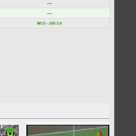
----
----
MCO - JSS 2:0