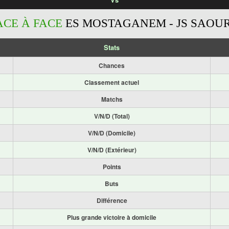
ACE À FACE
ES MOSTAGANEM - JS SAOU
Stats
Chances
Classement actuel
Matchs
V/N/D (Total)
V/N/D (Domicile)
V/N/D (Extérieur)
Points
Buts
Différence
Plus grande victoire à domicile