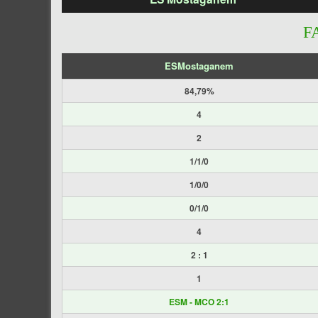
F
ESMostaganem
84,79%
4
2
1/1/0
1/0/0
0/1/0
4
2 : 1
1
ESM - MCO 2:1