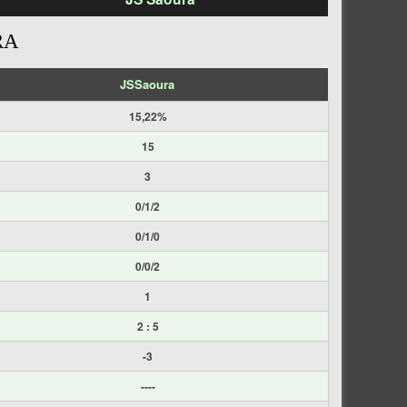
RA
JSSaoura
15,22%
15
3
0/1/2
0/1/0
0/0/2
1
2 : 5
-3
----