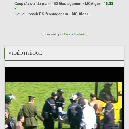
Coup d'envoi du match
ESMostaganem - MCAlger
:
16:00
h
Lieu du match
ES Mostaganem - MC Alger
:
:: Powered by
CSConstantine.Net
::
VIDÉOTHÈQUE