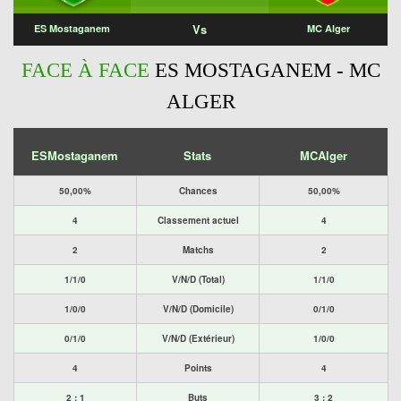
Vs
ES Mostaganem
MC Alger
FACE À FACE
ES MOSTAGANEM - MC
ALGER
ESMostaganem
Stats
MCAlger
50,00%
Chances
50,00%
4
Classement actuel
4
2
Matchs
2
1/1/0
V/N/D (Total)
1/1/0
1/0/0
V/N/D (Domicile)
0/1/0
0/1/0
V/N/D (Extérieur)
1/0/0
4
Points
4
2 : 1
Buts
3 : 2