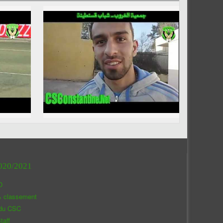
020/2021
O
& classement
 du CSC
taff