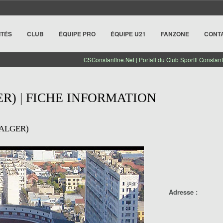
ITÉS
CLUB
ÉQUIPE PRO
ÉQUIPE U21
FANZONE
CONT
CSConstantine.Net | Portail du Club Sportif Constant
ER) | FICHE INFORMATION
(ALGER)
Adresse :