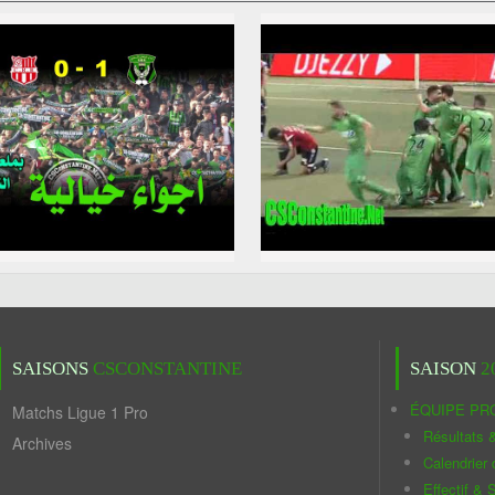
SAISONS
CSCONSTANTINE
SAISON
2
ÉQUIPE PR
Matchs Ligue 1 Pro
Résultats 
Archives
Calendrier
Effectif & S