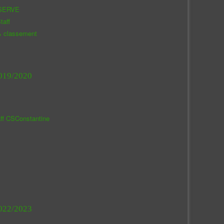
SERVE
taff
& classement
019/2020
aff CSConstantine
022/2023