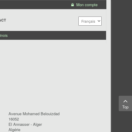
Mon compte
ACT
inois
Top
Avenue Mohamed Belouizdad
16052
El Annasser - Alger
Algérie