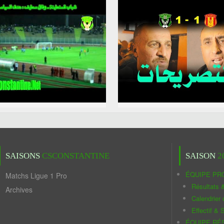
SAISONS
CSCONSTANTINE
SAISON
2
ÉQUIPE PR
Matchs Ligue 1 Pro
Résultats 
Archives
Calendrier
Effectif & S
ÉQUIPE RÉ