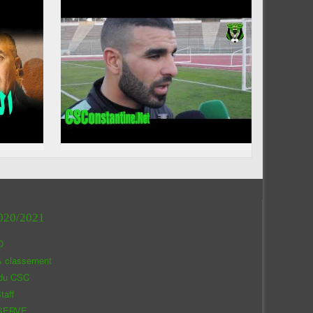
020/2021
O
& classement
 du CSC
taff
SERVE