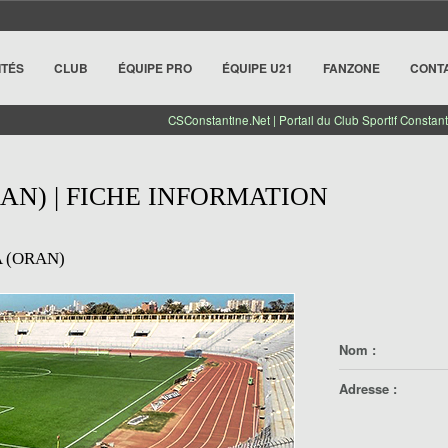
ITÉS
CLUB
ÉQUIPE PRO
ÉQUIPE U21
FANZONE
CONT
CSConstantine.Net | Portail du Club Sportif Constant
N) | FICHE INFORMATION
 (ORAN)
Nom :
Adresse :