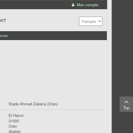
Mon compte
ACT
inois
Stade Ahmed Zabana (Oran)
Top
El-Hamri
31000
Oran
Algérie