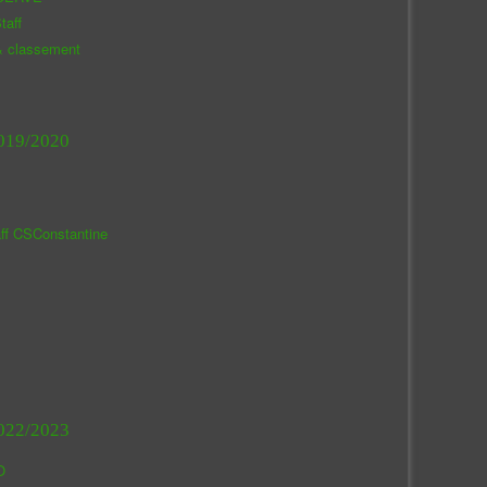
taff
& classement
019/2020
aff CSConstantine
022/2023
O