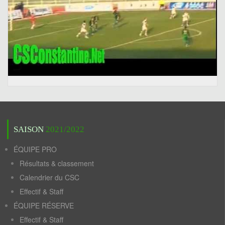
SAISON
2021/2022
ÉQUIPE PRO
Résultats & classement
Calendrier du CSC
Effectif & Staff
ÉQUIPE RÉSERVE
Effectif & Staff