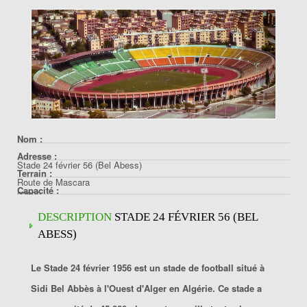
Nom :
Adresse :
Stade 24 février 56 (Bel Abess)
Terrain :
Route de Mascara
Capacité :
22000
Gazon naturel
Sidi Bel Abbès
45000
DESCRIPTION
STADE 24 FÉVRIER 56 (BEL
Algérie
ABESS)
Le Stade 24 février 1956
est un stade de football situé à
Sidi Bel Abbès
à l'Ouest d'Alger en Algérie. Ce stade a