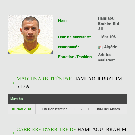
Hamlaoui
Nom :
Brahim Sid
Ali
1 Mar 1981
Date de naissance
Algérie
Nationalité :
Arbitre
Fonction / Position
assistant
MATCHS ARBITRÉS PAR
HAMLAOUI BRAHIM
SID ALI
Matchs
01 Nov 2018
CS Constantine
0
-
1
USM Bel Abbes
CARRIÈRE D'ARBITRE DE
HAMLAOUI BRAHIM