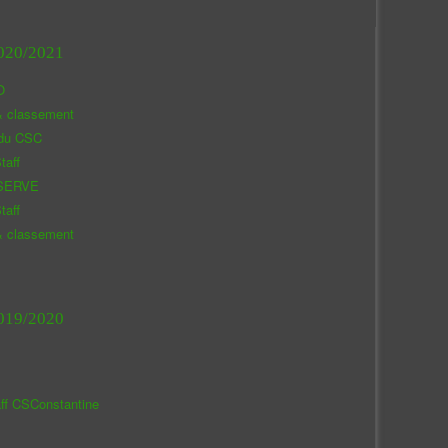
020/2021
O
& classement
 du CSC
taff
SERVE
taff
& classement
019/2020
aff CSConstantine