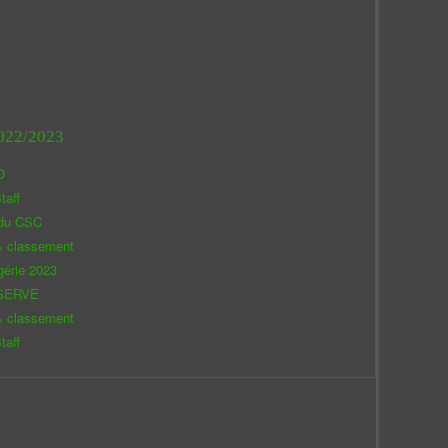
022/2023
O
taff
 du CSC
& classement
gérie 2023
SERVE
& classement
taff