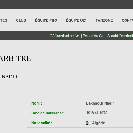
ITÉS
CLUB
ÉQUIPE PRO
ÉQUIPE U21
FANZONE
CONT
CSConstantine.Net | Portail du Club Sportif Constant
 ARBITRE
 NADIR
Laknaoui Nadir
Nom :
19 Mai 1972
Date de naissance
Algérie
Nationalité :