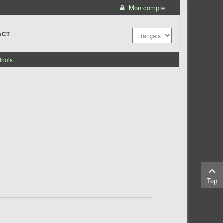
Mon compte
ACT
inois
Top