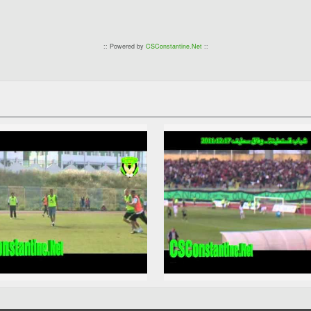
:: Powered by
CSConstantine.Net
::