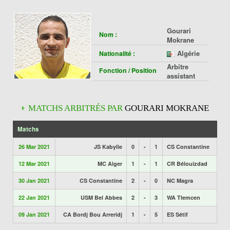
Gourari
Nom :
Mokrane
Algérie
Nationalité :
Arbitre
Fonction / Position
assistant
MATCHS ARBITRÉS PAR
GOURARI MOKRANE
Matchs
26 Mar 2021
JS Kabylie
0
-
1
CS Constantine
12 Mar 2021
MC Alger
1
-
1
CR Bélouizdad
30 Jan 2021
CS Constantine
2
-
0
NC Magra
22 Jan 2021
USM Bel Abbes
2
-
3
WA Tlemcen
09 Jan 2021
CA Bordj Bou Arreridj
1
-
5
ES Sétif