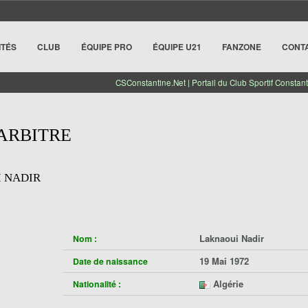
ITÉS
CLUB
ÉQUIPE PRO
ÉQUIPE U21
FANZONE
CONT
CSConstantine.Net | Portail du Club Sportif Constant
 ARBITRE
 NADIR
Laknaoui Nadir
Nom :
19 Mai 1972
Date de naissance
Algérie
Nationalité :