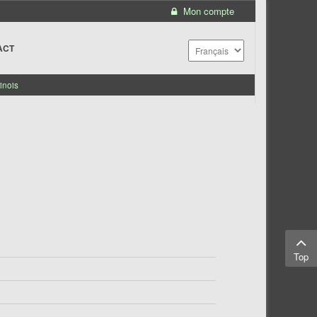
Mon compte
ACT
inois
Top