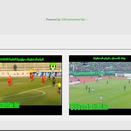
:: Powered by
CSConstantine.Net
::