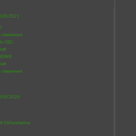
020/2021
O
& classement
 du CSC
taff
SERVE
taff
& classement
019/2020
aff CSConstantine