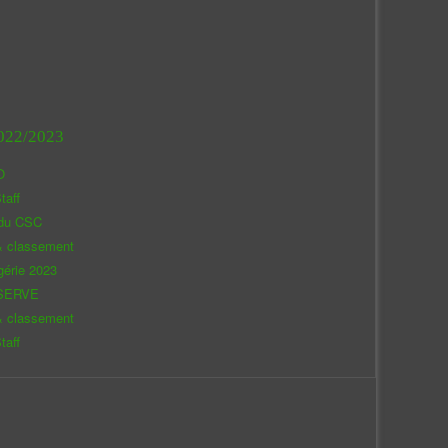
022/2023
O
taff
 du CSC
& classement
gérie 2023
SERVE
& classement
taff