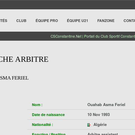
ITÉS
CLUB
ÉQUIPE PRO
ÉQUIPE U21
FANZONE
CONT
CSConstantine.Net | Portail du Club Sportif Constant
CHE ARBITRE
SMA FERIEL
Ouahab Asma Feriel
Nom :
10 Nov 1993
Date de naissance
Algérie
Nationalité :
Arbitre assistant
Fonction / Position