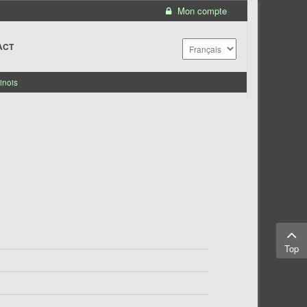
Mon compte
ACT
inois
Top