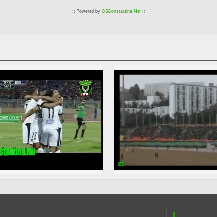
:: Powered by
CSConstantine.Net
::