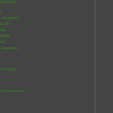
020/2021
O
& classement
 du CSC
taff
SERVE
taff
& classement
019/2020
aff CSConstantine