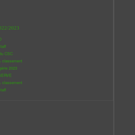
022/2023
O
taff
 du CSC
& classement
gérie 2023
SERVE
& classement
taff