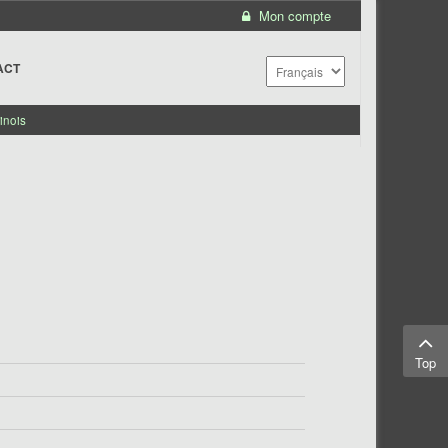
Mon compte
ACT
inois
Top