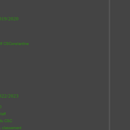
019/2020
aff CSConstantine
022/2023
O
taff
 du CSC
& classement