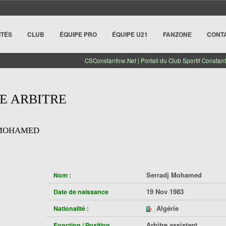
ITÉS
CLUB
ÉQUIPE PRO
ÉQUIPE U21
FANZONE
CONT
CSConstantine.Net | Portail du Club Sportif Constant
E ARBITRE
 MOHAMED
Serradj Mohamed
Nom :
19 Nov 1983
Date de naissance
Algérie
Nationalité :
Arbitre assistant
Fonction / Position