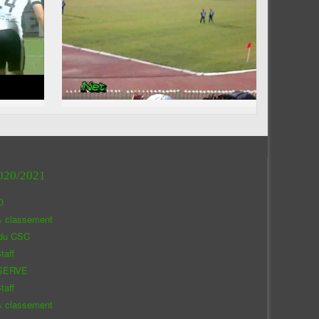
020/2021
O
& classement
 du CSC
taff
SERVE
taff
& classement