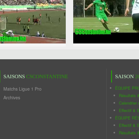
SAISONS
CSCONSTANTINE
SAISON
2
ÉQUIPE PR
Matchs Ligue 1 Pro
Résultats 
Archives
Calendrier
Effectif & S
ÉQUIPE RÉ
Effectif & S
Résultats 