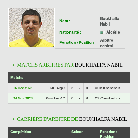
Boukhalfa
Nom :
Nabil
Algérie
Nationalité :
Arbitre
Fonction / Position
central
MATCHS ARBITRÉS PAR
BOUKHALFA NABIL
Matchs
16 Déc 2023
MC Alger
3
-
0
USM Khenchela
24 Nov 2023
Paradou AC
0
-
0
CS Constantine
CARRIÈRE D'ARBITRE DE
BOUKHALFA NABIL
Compétition
Saison
Fonction /
Position