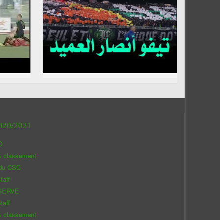
020/2021
O
& classement
 du CSC
taff
SERVE
taff
& classement