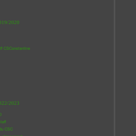
019/2020
aff CSConstantine
022/2023
O
taff
 du CSC