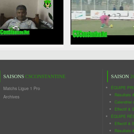
SAISONS
CSCONSTANTINE
SAISON
2
ÉQUIPE PR
Matchs Ligue 1 Pro
Résultats 
Archives
Calendrier
Effectif & S
ÉQUIPE RÉ
Effectif & S
Résultats 