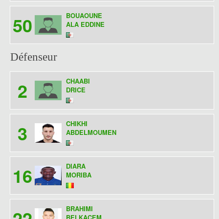
BOUAOUNE
50
ALA EDDINE
Défenseur
CHAABI
2
DRICE
CHIKHI
3
ABDELMOUMEN
DIARA
16
MORIBA
BRAHIMI
22
BELKACEM