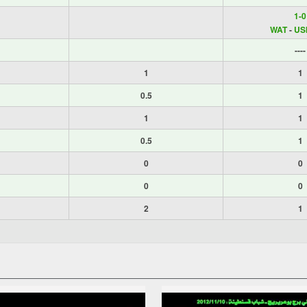
1-0
WAT
-
US
----
1
1
0.5
1
1
1
0.5
1
0
0
0
0
2
1