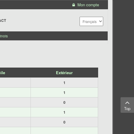
Mon compte
ACT
inois
ile
Extérieur
1
1
0
Top
1
0