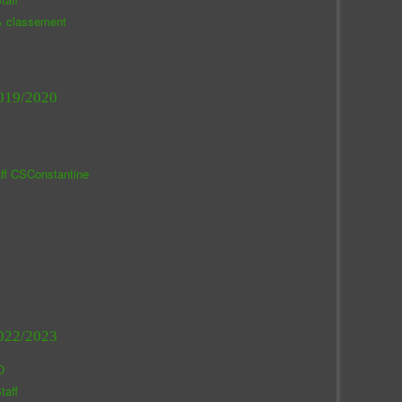
& classement
019/2020
aff CSConstantine
022/2023
O
taff