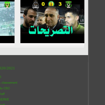
020/2021
O
& classement
 du CSC
taff
SERVE
taff