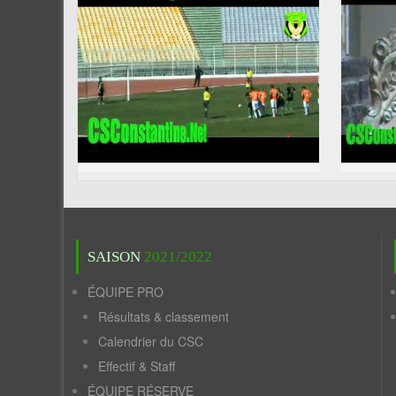
SAISON
2021/2022
ÉQUIPE PRO
Résultats & classement
Calendrier du CSC
Effectif & Staff
ÉQUIPE RÉSERVE