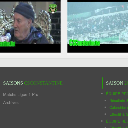
SAISONS
CSCONSTANTINE
SAISON
2
ÉQUIPE PR
Matchs Ligue 1 Pro
Résultats 
Archives
Calendrier
Effectif & S
ÉQUIPE RÉ
Effectif & S