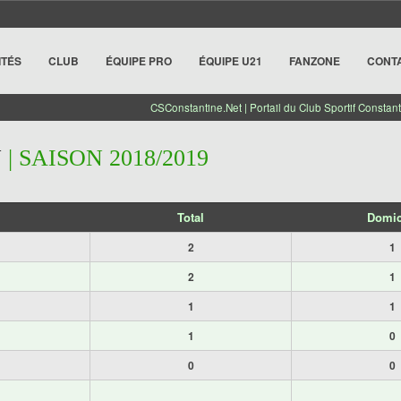
ITÉS
CLUB
ÉQUIPE PRO
ÉQUIPE U21
FANZONE
CONT
CSConstantine.Net | Portail du Club Sportif Constant
N
| SAISON 2018/2019
Total
Domic
2
1
2
1
1
1
1
0
0
0