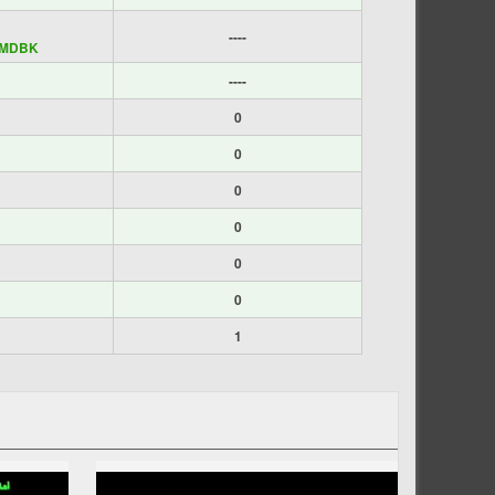
----
MDBK
----
0
0
0
0
0
0
1