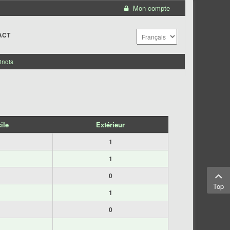
Mon compte
ACT
inois
ile
Extérieur
1
1
0
Top
1
0