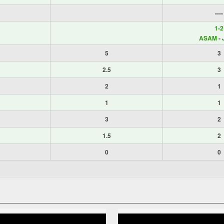
----
1-2
ASAM
-
5
3
2.5
3
2
1
1
1
3
2
1.5
2
0
0