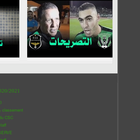
020/2021
O
& classement
 du CSC
taff
SERVE
taff