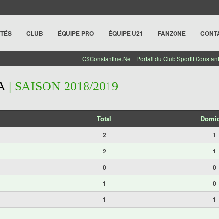
ITÉS
CLUB
ÉQUIPE PRO
ÉQUIPE U21
FANZONE
CONT
CSConstantine.Net | Portail du Club Sportif Constant
A
| SAISON 2018/2019
Total
Domic
2
1
2
1
0
0
1
0
1
1