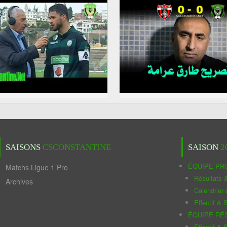
SAISONS
CSCONSTANTINE
SAISON
2
ÉQUIPE PR
Matchs Ligue 1 Pro
Résultats 
Archives
Calendrier
Effectif & S
ÉQUIPE RÉ
Effectif & S