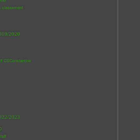
& classement
019/2020
aff CSConstantine
022/2023
O
taff