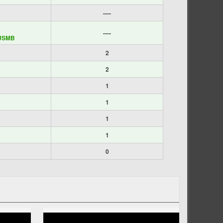
----
----
JSMB
2
2
1
1
1
1
0