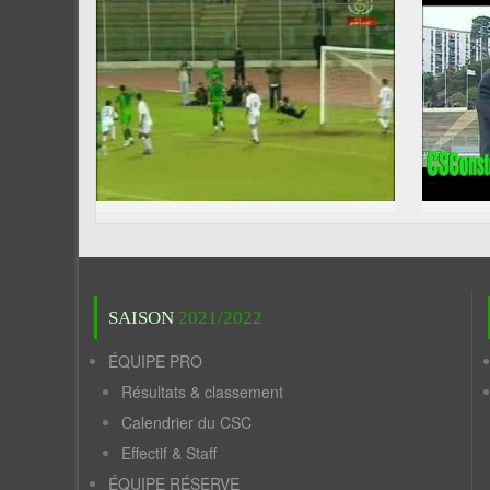
SAISON
2021/2022
ÉQUIPE PRO
Résultats & classement
Calendrier du CSC
Effectif & Staff
ÉQUIPE RÉSERVE