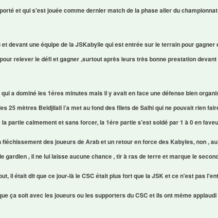
reporté et qui s'est jouée comme dernier match de la phase aller du championnat
et devant une équipe de la JSKabylie qui est entrée sur le terrain pour gagner 
 pour relever le défi et gagner ,surtout après leurs très bonne prestation devant
ui a dominé les 1éres minutes mais il y avait en face une défense bien organi
des 25 mètres Beldjilali l’a met au fond des filets de Salhi qui ne pouvait rien fai
 partie calmement et sans forcer, la 1ére partie s'est soldé par 1 à 0 en fave
fléchissement des joueurs de Arab et un retour en force des Kabyles, non , au co
 gardien , il ne lui laisse aucune chance , tir à ras de terre et marque le second
t, il était dit que ce jour-là le CSC était plus fort que la JSK et ce n'est pas l'e
y que ça soit avec les joueurs ou les supporters du CSC et ils ont même applau