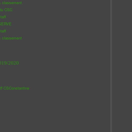
& classement
 du CSC
taff
SERVE
taff
& classement
019/2020
aff CSConstantine