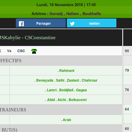
Lundi, 19 Novembre 2018
|
17:45
Arbitres :
Serradj
,
Hallem
,
Boukhalfa
Partager
twitter
 JSKabylie - CSConstantine
K
Vs
CSC
90
EFFECTIFS
79
.
Rahmani
.
Benayada
.
Salhi
.
Zaalani
.
Chahrour
76
.
Lamri
.
Beldjilali
.
Gagaa
.
Abid
.
Aichi
.
Belkacemi
64
TRAINEURS
.
Arab
60
BUT(S)