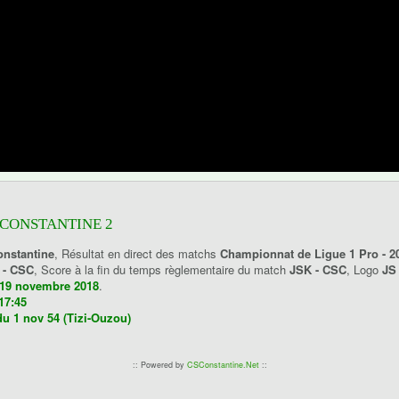
S CONSTANTINE 2
onstantine
, Résultat en direct des matchs
Championnat de Ligue 1 Pro - 2
 - CSC
, Score à la fin du temps règlementaire du match
JSK - CSC
, Logo
JS
 19 novembre 2018
.
17:45
du 1 nov 54 (Tizi-Ouzou)
:: Powered by
CSConstantine.Net
::