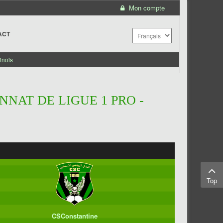
Mon compte
ACT
inois
NNAT DE LIGUE 1 PRO -
Top
CSConstantine