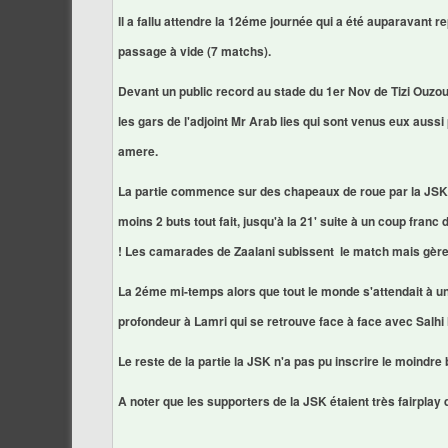
Il a fallu attendre la 12éme journée qui a été auparavant 
passage à vide (7 matchs).
Devant un public record au stade du 1er Nov de Tizi Ouzou 
les gars de l'adjoint Mr Arab lies qui sont venus eux aussi
amere.
La partie commence sur des chapeaux de roue par la JSK q
moins 2 buts tout fait, jusqu'à la 21' suite à un coup franc 
! Les camarades de Zaalani subissent le match mais gère la
La 2éme mi-temps alors que tout le monde s'attendait à un 
profondeur à Lamri qui se retrouve face à face avec Salhi le
Le reste de la partie la JSK n'a pas pu inscrire le moindre bu
A noter que les supporters de la JSK étaient très fairpla