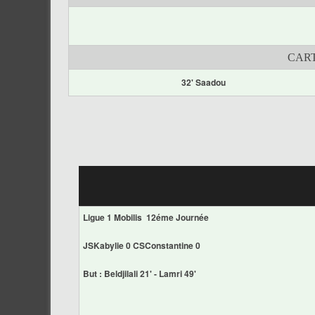
CART
32' Saadou
Ligue 1 Mobilis 12éme Journée
JSKabylie 0 CSConstantine 0
But : Beldjilali 21' - Lamri 49'