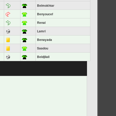
Belmokhtar
Benyoucef
Renai
Lamri
Benayada
Saadou
Beldjilali