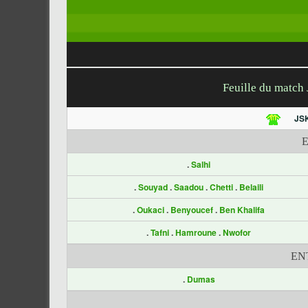
Feuille du match
JS
.
Salhi
.
Souyad
.
Saadou
.
Chetti
.
Belaili
.
Oukaci
.
Benyoucef
.
Ben Khalifa
.
Tafni
.
Hamroune
.
Nwofor
EN
.
Dumas