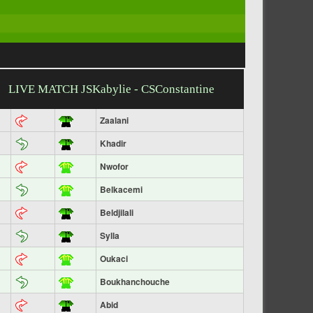
LIVE MATCH JSKabylie - CSConstantine
Zaalani
Khadir
Nwofor
Belkacemi
Beldjilali
Sylla
Oukaci
Boukhanchouche
Abid