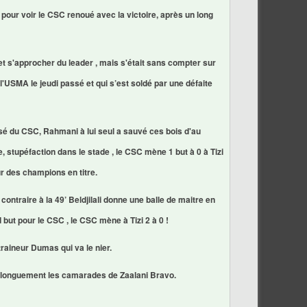
 pour voir le CSC renoué avec la victoire, après un long
et s'approcher du leader , mais s'était sans compter sur
 l'USMA le jeudi passé et qui s’est soldé par une défaite
sé du CSC, Rahmani à lui seul a sauvé ces bois d'au
re, stupéfaction dans le stade , le CSC mène 1 but à 0 à Tizi
ur des champions en titre.
ntraire à la 49’ Beldjilali donne une balle de maitre en
 but pour le CSC , le CSC mène à Tizi 2 à 0 !
ntraineur Dumas qui va le nier.
di longuement les camarades de Zaalani Bravo.