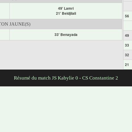
49' Lamri
21' Beldjilali
56
ON JAUNE(S)
33' Benayada
49
33
32
21
Résumé du match JS Kabylie 0 - CS Constantine 2