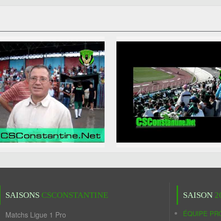
SAISONS
CSCONSTANTINE
SAISON
2
ÉQUIPE PR
Matchs Ligue 1 Pro