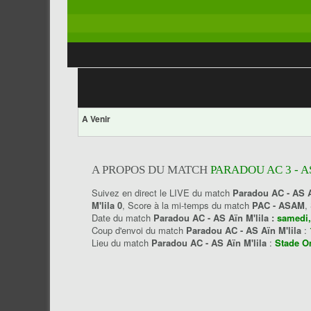
A Venir
A PROPOS DU MATCH
PARADOU AC 3 - A
Suivez en direct le LIVE du match
Paradou AC - AS A
M'lila 0
, Score à la mi-temps du match
PAC - ASAM
,
Date du match
Paradou AC - AS Aïn M'lila :
samedi,
Coup d'envoi du match
Paradou AC - AS Aïn M'lila
:
Lieu du match
Paradou AC - AS Aïn M'lila
:
Stade O