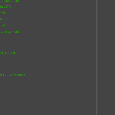
& classement
 du CSC
taff
SERVE
taff
& classement
019/2020
aff CSConstantine