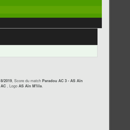
18/2019
, Score du match
Paradou AC 3 - AS Aïn
u AC
, Logo
AS Aïn M'lila
.