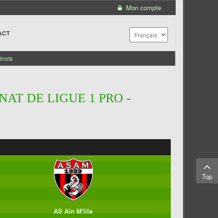
Mon compte
ACT
inois
AT DE LIGUE 1 PRO -
Top
AS Aïn M'lila