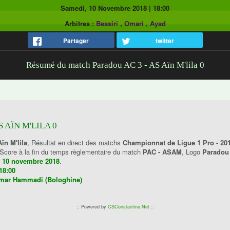
Samedi, 10 Novembre 2018
|
18:00
Arbitres :
Bessiri
,
Omari
,
Ayad
Partager
twitter
Résumé du match Paradou AC 3 - AS Aïn M'lila 0
S AÏN M'LILA 0
ïn M'lila
, Résultat en direct des matchs
Championnat de Ligue 1 Pro - 20
 Score à la fin du temps règlementaire du match
PAC - ASAM
, Logo
Parado
 10 novembre 2018
.
18:00
mar Hammadi (Bologhine)
:: Powered by
CSConstantine.Net
::